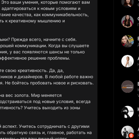
 Это ваши умения, которые помогают вам
 адаптироваться к новым условиям и
такие качества, как коммуникабельность,
сть к креативному мышлению и
ыки? Прежде всего, начните с себя.
орошей коммуникации. Когда вы слушаете
ния, у вас появляются шансы не только
е эффективное решение проблемы.
е свою креативность. Да, да,
жников и дизайнеров. В любой работе важно
. Не бойтесь пробовать новое и рисковать.
на вес золота. Мир меняется
подстраиваться под новые условия, всегда
птивность? Учитесь выходить из зоны
 аспект. Учитесь сотрудничать с другими
ь обратную связь и, главное, работать на
оманды – это ваш личный успех.