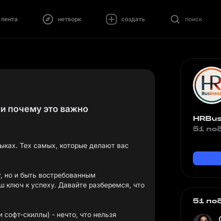
лента
нетворк
создать
поиск
 и почему это важно
HRBus
51 по
выках. Тех самых, которые делают вас
у, но и быть востребованным
ш ключ к успеху. Давайте разберемся, что
51 по
и софт-скиллы) - нечто, что нельзя