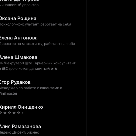
Финансовый директор
Оксана Рощина
Психолог-консультант, работает на себя
Елена Антонова
Директор по маркетингу, работает на себя
Алена Шмакова
HR/Рекрутер👩🏼‍💻Карьерный консультант
👩‍🏫Строю команды мечты🔥🔥🔥
Егор Рудаков
Менеджер по работе с клиентами в
Vinilmaster
Кирилл Онищенко
☆ ☆ ☆ ☆ ☆ ⭐️
Алия Рамазанова
Яндекс Директ/Бизнес