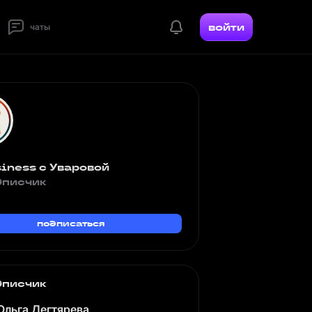
войти
чаты
iness с Уваровой
дписчик
подписаться
дписчик
Ольга Дегтярева