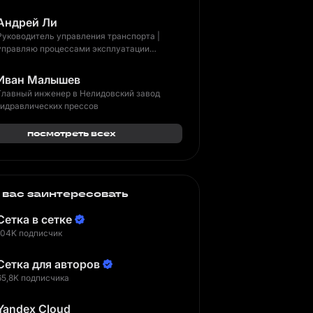
Андрей Ли
Руководитель управления транспорта |
управляю процессами эксплуатации
транспорта в нефтегазодобыче
Иван Малышев
Главный инженер в Нелидовский завод
гидравлических прессов
посмотреть всех
 вас заинтересовать
Сетка в сетке
104K подписчик
Сетка для авторов
65,8K подписчика
Yandex Cloud