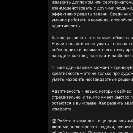
измерить дипломом или сертификатом.
взаимодействовать с другими людьми,
эффективно решать задачи. Среди них 
умение работать в команде, способно
адаптивность.
Как же развивать эти самые гибкие нав
Научитесь активно слушать - основа х
собеседника и понимаете его точку зре
наладить контакт, но и найти наиболе
✨ Еще один важный момент - тренируйт
креативность – это не только про худо
уметь находить нестандартные решения
Адаптивность - навык, который сейчас 
стремительно, и те, кто умеет быстро 
остаются в выигрыше. Как развить ада
комфорта.
🏆 Работа в команде - еще один важный
людьми, делегировать задачи, принимат
общий результат. Помните, что успех к