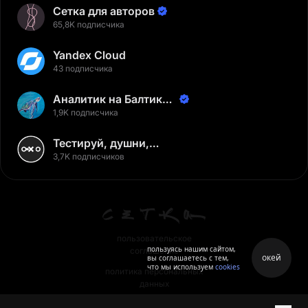
Сетка для авторов
65,8K подписчика
Yandex Cloud
43 подписчика
Аналитик на Балтике |
Неверов Станислав
1,9K подписчика
Тестируй, душни,
наслаждайся
3,7K подписчиков
пользовательское
пользуясь нашим сайтом,
соглашение
окей
вы соглашаетесь с тем,
что мы используем
cookies
политика персональных
данных
правила