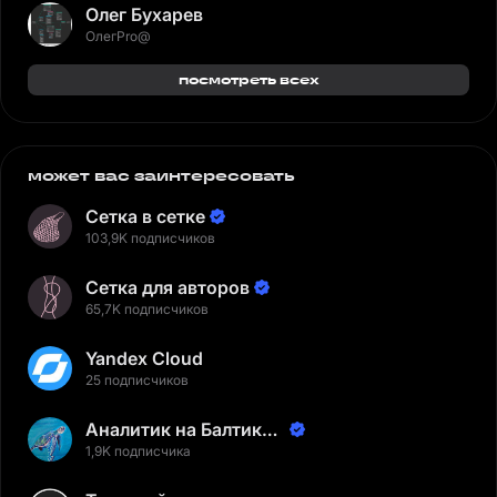
Олег Бухарев
ОлегPro@
посмотреть всех
может вас заинтересовать
Сетка в сетке
103,9K подписчиков
Сетка для авторов
65,7K подписчиков
Yandex Cloud
25 подписчиков
Аналитик на Балтике |
Неверов Станислав
1,9K подписчика