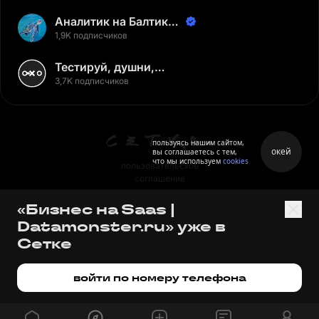
Аналитик на Балтике |
Неверов Станислав
1,9K подписчиков
Тестируй, душни,
наслаждайся
3,7K подписчиков
пользуясь нашим сайтом,
окей
вы соглашаетесь с тем,
что мы используем
cookies
пользовательское
соглашение
политика персональных
«Бизнес на Saas |
данных
Datamonster.ru» уже в
правила
Сетке
правила применения
рекомендательных технологий
войти по номеру телефона