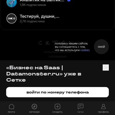
Неверов Станислав
1,9K подписчиков
Тестируй, душни,
наслаждайся
3,7K подписчика
пользуясь нашим сайтом,
окей
вы соглашаетесь с тем,
что мы используем
cookies
пользовательское
соглашение
политика персональных
«Бизнес на Saas |
данных
Datamonster.ru» уже в
правила
Сетке
правила применения
рекомендательных технологий
войти по номеру телефона
лента
нетворк
создать
чаты
профиль