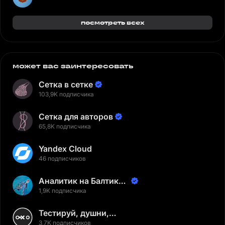
посмотреть всех
может вас заинтересовать
Сетка в сетке
103,9K подписчика
Сетка для авторов
65,8K подписчика
Yandex Cloud
46 подписчиков
Аналитик на Балтике |
Неверов Станислав
1,9K подписчика
Тестируй, душни,
наслаждайся
3,7K подписчиков