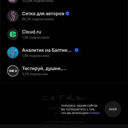
103,8K подписчика
Сетка для авторов
65,7K подписчиков
Cloud.ru
1,2K подписчика
Аналитик на Балтике |
Неверов Станислав
1,9K подписчика
Тестируй, душни,
наслаждайся
3,7K подписчик
пользуясь нашим сайтом,
пользовательское
окей
вы соглашаетесь с тем,
что мы используем
cookies
соглашение
политика персональных
данных