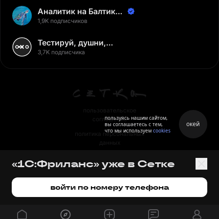
Аналитик на Балтике |
Неверов Станислав
1,9K подписчиков
Тестируй, душни,
наслаждайся
3,7K подписчика
пользовательское
пользуясь нашим сайтом,
соглашение
окей
вы соглашаетесь с тем,
что мы используем
cookies
политика персональных
данных
правила
«1С:Фриланс» уже в Сетке
правила применения
рекомендательных технологий
войти по номеру телефона