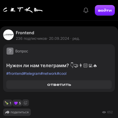
войти
Frontend
236 подписчиков
· 20.09.2024 · ред.
Вопрос
Нужен ли нам телеграмм? 👇🤝👨🏻‍💻🔥
#
frontend
#
telegram
#
network
#
cool
ответить
1
5
поделиться
652