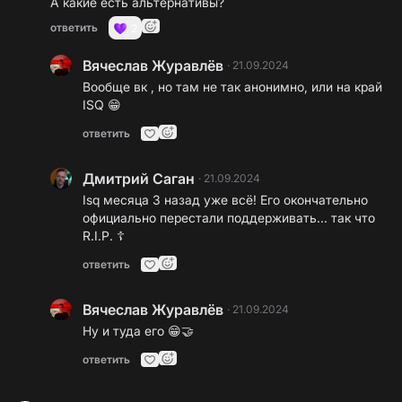
А какие есть альтернативы?
ответить
2
Вячеслав Журавлёв
·
21.09.2024
Вообще вк , но там не так анонимно, или на край
ISQ 😁
ответить
Дмитрий Саган
·
21.09.2024
Isq месяца 3 назад уже всё! Его окончательно
официально перестали поддерживать... так что
R.I.P. ☦️
ответить
Вячеслав Журавлёв
·
21.09.2024
Ну и туда его 😁🤝
ответить