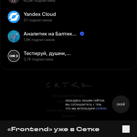
65,8K подписчика
Yandex Cloud
57 подписчиков
Аналитик на Балтике |
Неверов Станислав
1,9K подписчиков
Тестируй, душни,
наслаждайся
3,7K подписчика
пользовательское
пользуясь нашим сайтом,
соглашение
окей
вы соглашаетесь с тем,
что мы используем
cookies
политика персональных
данных
правила
«Frontend» уже в Сетке
правила применения