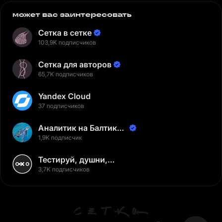
может вас заинтересовать
Сетка в сетке
103,9K подписчиков
Сетка для авторов
65,7K подписчиков
Yandex Cloud
37 подписчиков
Аналитик на Балтике |
Неверов Станислав
1,9K подписчик
Тестируй, душни,
наслаждайся
3,7K подписчиков