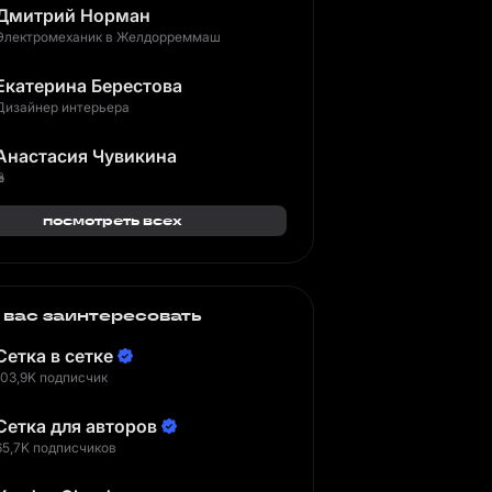
Дмитрий Норман
Электромеханик в Желдорреммаш
Екатерина Берестова
Дизайнер интерьера
Анастасия Чувикина
🪆
посмотреть всех
 вас заинтересовать
Сетка в сетке
103,9K подписчик
Сетка для авторов
65,7K подписчиков