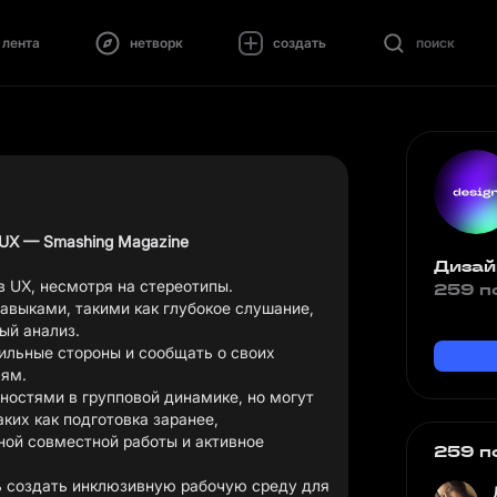
лента
нетворк
создать
поиск
 UX — Smashing Magazine
Дизай
в UX, несмотря на стереотипы.
259 п
авыками, такими как глубокое слушание,
ый анализ.
ильные стороны и сообщать о своих
лям.
дностями в групповой динамике, но могут
ких как подготовка заранее,
ной совместной работы и активное
259 п
чь создать инклюзивную рабочую среду для