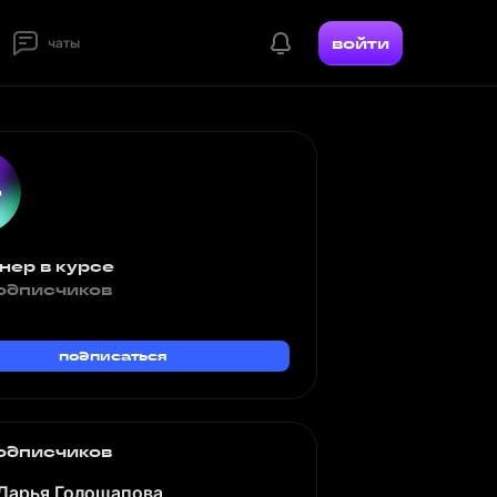
войти
чаты
нер в курсе
одписчиков
подписаться
одписчиков
Дарья Голощапова