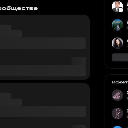
сообществе
может