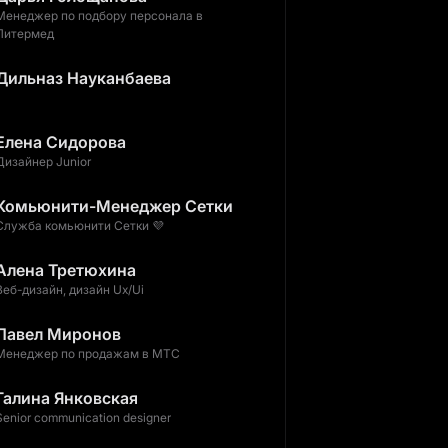
Менеджер по подбору персонала в
Питермед
Дильназ Науканбаева
Елена Сидорова
Дизайнер Junior
Комьюнити-Менеджер Сетки
Служба комьюнити Сетки 💜
Алена Третюхина
Веб-дизайн, дизайн Ux/Ui
Павел Миронов
Менеджер по продажам в МТС
Галина Янковская
Senior communication designer