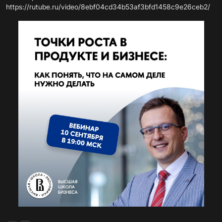
https://rutube.ru/video/8ebf04cd34b53af3bfd1458c9e26ceb2/