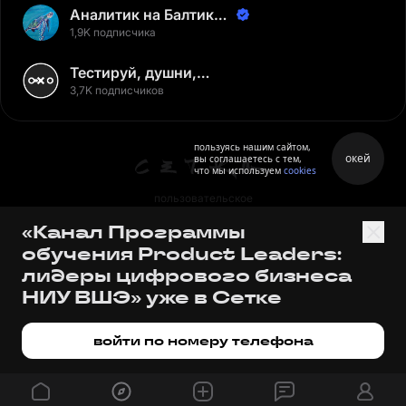
Аналитик на Балтике |
Неверов Станислав
1,9K подписчика
Тестируй, душни,
наслаждайся
3,7K подписчиков
пользуясь нашим сайтом,
окей
вы соглашаетесь с тем,
что мы используем
cookies
пользовательское
соглашение
«Канал Программы
политика персональных
обучения Product Leaders:
данных
лидеры цифрового бизнеса
правила
НИУ ВШЭ» уже в Сетке
правила применения
рекомендательных технологий
войти по номеру телефона