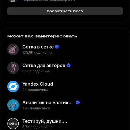
посмотреть всех
может вас заинтересовать
Сетка в сетке
103,9K подписчик
Сетка для авторов
65,8K подписчик
Yandex Cloud
44 подписчика
Аналитик на Балтике |
Неверов Станислав
1,9K подписчика
Тестируй, душни,
наслаждайся
3,7K подписчиков