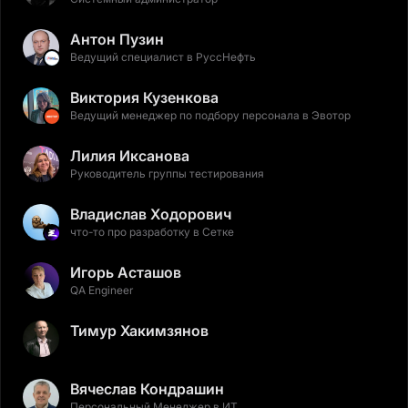
Антон Пузин
Ведущий специалист в РуссНефть
Виктория Кузенкова
Ведущий менеджер по подбору персонала в Эвотор
Лилия Иксанова
Руководитель группы тестирования
Владислав Ходорович
что-то про разработку в Сетке
Игорь Асташов
QA Engineer
Тимур Хакимзянов
Вячеслав Кондрашин
Персональный Менеджер в ИТ