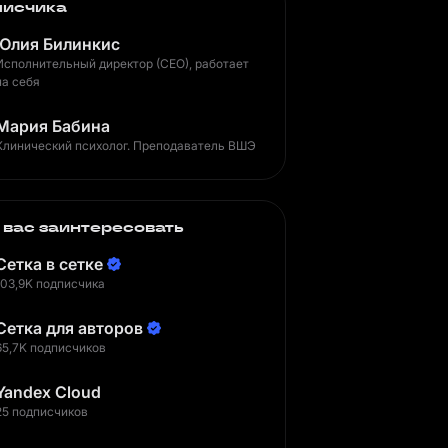
писчика
Юлия Билинкис
Исполнительный директор (CEO), работает
на себя
Мария Бабина
Клинический психолог. Преподаватель ВШЭ
 вас заинтересовать
Сетка в сетке
103,9K подписчика
Сетка для авторов
65,7K подписчиков
Yandex Cloud
25 подписчиков