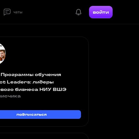
войти
чаты
 Программы обучения
ct Leaders: лидеры
вого бизнеса НИУ ВШЭ
писчика
подписаться