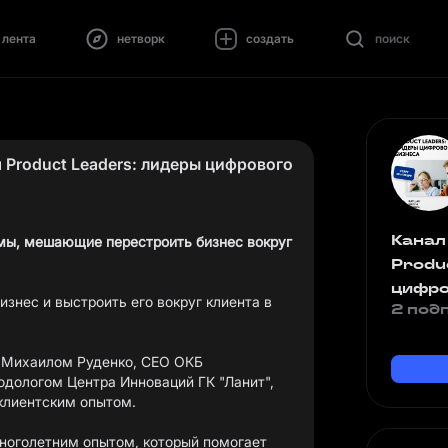
лента
нетворк
создать
поиск
Product Leaders: лидеры цифрового
Канал
емы, мешающие перестроить бизнес вокруг
Produ
цифро
изнес и выстроить его вокруг клиента в
2 под
 Михаилом Руденко, CEO ОКБ
дологом Центра Инноваций ГК "Ланит",
клиентским опытом.
ноголетним опытом, который помогает