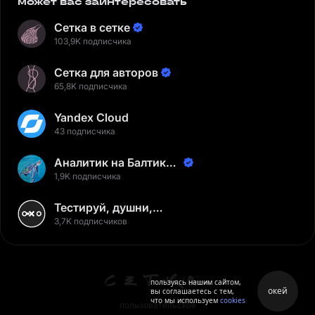
может вас заинтересовать
Сетка в сетке
103,9K подписчика
Сетка для авторов
65,8K подписчика
Yandex Cloud
43 подписчика
Аналитик на Балтике |
Неверов Станислав
1,9K подписчика
Тестируй, душни,
наслаждайся
3,7K подписчиков
пользуясь нашим сайтом,
окей
вы соглашаетесь с тем,
что мы используем
cookies
пользовательское