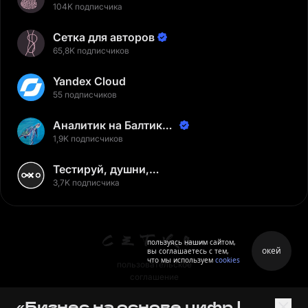
104K подписчика
Сетка для авторов
65,8K подписчиков
Yandex Cloud
55 подписчиков
Аналитик на Балтике |
Неверов Станислав
1,9K подписчиков
Тестируй, душни,
наслаждайся
3,7K подписчика
пользуясь нашим сайтом,
окей
вы соглашаетесь с тем,
что мы используем
cookies
пользовательское
соглашение
политика персональных
«Бизнес на основе цифр |