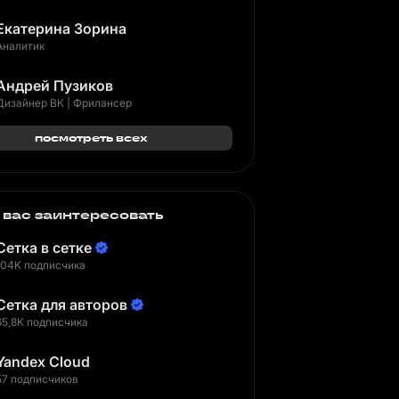
Екатерина Зорина
Аналитик
Андрей Пузиков
Дизайнер ВК | Фрилансер
посмотреть всех
 вас заинтересовать
Сетка в сетке
104K подписчика
Сетка для авторов
65,8K подписчика
Yandex Cloud
57 подписчиков