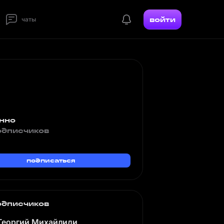
войти
чаты
нно
одписчиков
подписаться
одписчиков
Георгий Михайлиди