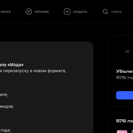
лента
нетворк
создать
поиск
ела «Мода»
 к перезапуску в новом формате,
Удале
576 п
иля;
рендов;
576 п
года;