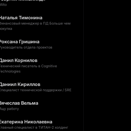
Milto
Наталья Тимонина
Финансовый менеджер в ПД Больше чем
покупка
Роксана Гришина
Руководитель отдела проектов
Данил Корнилов
Технический писатель в Cognitive
Technologies
Даниил Кириллов
Специалист технической поддержки / SRE
Вячеслав Вельма
Ищу работу
Екатерина Николаевна
Главный специалист в ТИТАН-2 холдинг