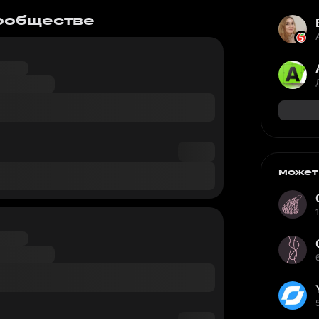
сообществе
может