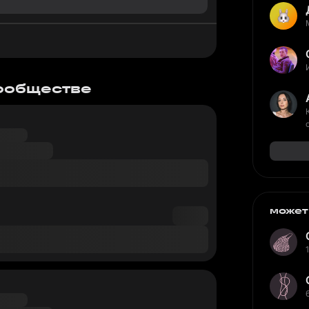
сообществе
может