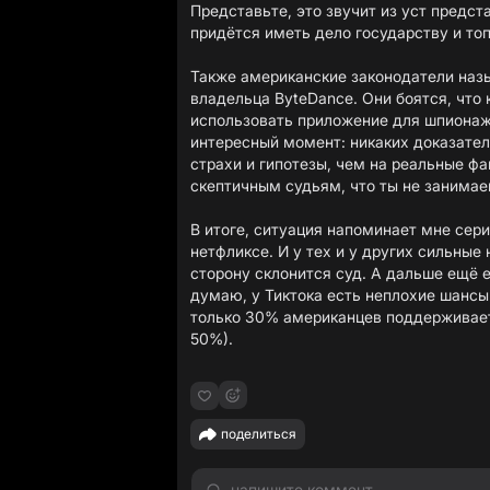
Представьте, это звучит из уст предст
придётся иметь дело государству и то
Также американские законодатели назыв
владельца ByteDance. Они боятся, что
использовать приложение для шпионаж
интересный момент: никаких доказател
страхи и гипотезы, чем на реальные фа
скептичным судьям, что ты не занима
В итоге, ситуация напоминает мне сер
нетфликсе. И у тех и у других сильные 
сторону склонится суд. А дальше ещё 
думаю, у Тиктока есть неплохие шансы
только 30% американцев поддерживает
50%).
поделиться
напишите коммент