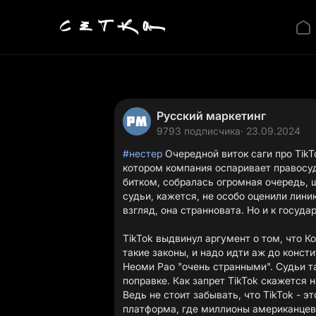
Русский маркетинг
9793 подписчика
· 23.09.2024
#нестер
Очередной виток саги про TikT
котором компания оспаривает правосуд
битком, собралась огромная очередь,
судьи, кажется, не особо оценили лини
взгляд, она странновата. Но и к госуда
TikTok выдвинул аргумент о том, что К
такие законы, и надо идти аж до конст
Неоми Рао "очень странными". Судьи т
поправке. Как запрет TikTok скажется 
Ведь не стоит забывать, что TikTok - э
платформа, где миллионы американцев