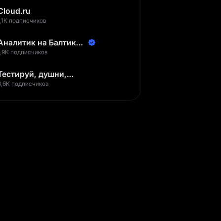
Cloud.ru
1,1K подписчиков
Аналитик на Балтике |
Неверов Станислав
1,9K подписчиков
Тестируй, душни,
наслаждайся
3,6K подписчиков