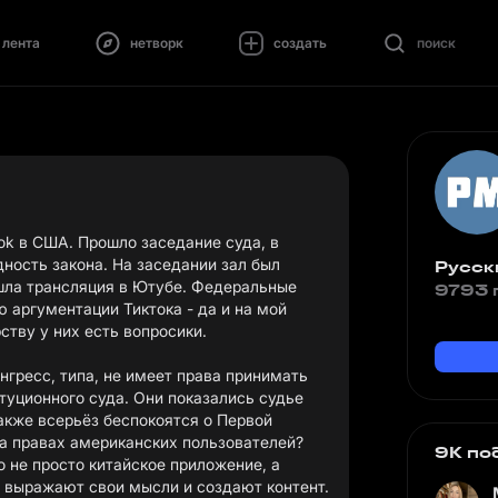
лента
нетворк
создать
поиск
ok в США. Прошло заседание суда, в
ность закона. На заседании зал был
Русск
 шла трансляция в Ютубе. Федеральные
9793 
ю аргументации Тиктока - да и на мой
рству у них есть вопросики.
онгресс, типа, не имеет права принимать
итуционного суда. Они показались судье
акже всерьёз беспокоятся о Первой
на правах американских пользователей?
9K по
то не просто китайское приложение, а
 выражают свои мысли и создают контент.