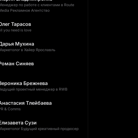
Менеджер по работе с клиентами в Route
Media Рекламное Агентство
Олег Тарасов
all you need is love
Дарья Мухина
Маркетолог в Хайер Ярославль
Роман Синяев
Вероника Брежнева
Ведущий проектный менеджер в RWB
Анастасия Тлейбаева
PR & Comms
Елизавета Сузи
Маркетолог Будущий креативный продюсер