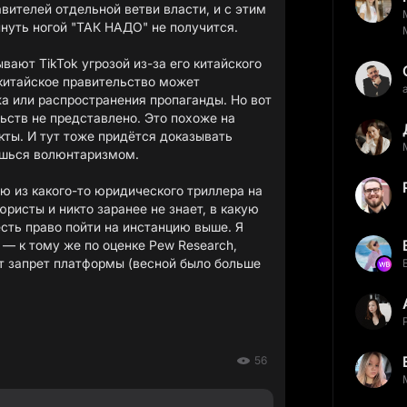
авителей отдельной ветви власти, и с этим
пнуть ногой "ТАК НАДО" не получится.
ают TikTok угрозой из-за его китайского
 китайское правительство может
а или распространения пропаганды. Но вот
ьств не представлено. Это похоже на
кты. И тут тоже придётся доказывать
ешься волюнтаризмом.
ию из какого-то юридического триллера на
юристы и никто заранее не знает, в какую
есть право пойти на инстанцию выше. Я
 — к тому же по оценке Pew Research,
 запрет платформы (весной было больше
56