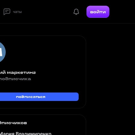
войти
чаты
ий маркетинг
подписчика
подписаться
дписчиков
Мария Владимиренко