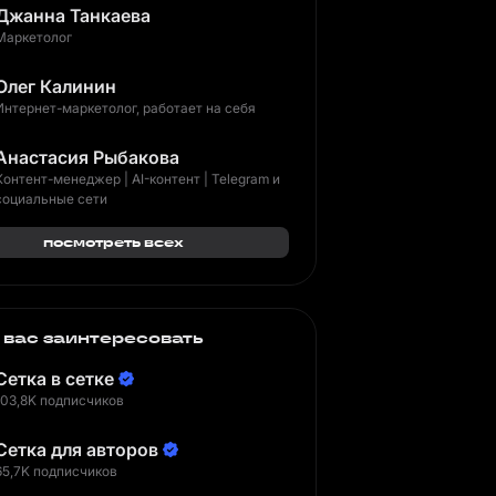
Джанна Танкаева
Маркетолог
Олег Калинин
Интернет-маркетолог, работает на себя
Анастасия Рыбакова
Контент-менеджер | AI-контент | Telegram и
социальные сети
посмотреть всех
 вас заинтересовать
Сетка в сетке
103,8K подписчиков
Сетка для авторов
65,7K подписчиков