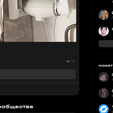
12
может
сообществе