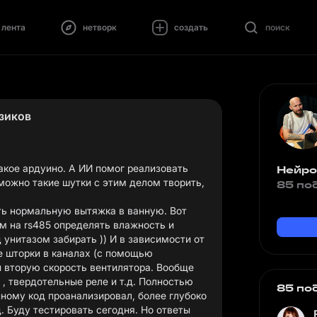
лента
нетворк
создать
поиск
зиков
акое ардуино. А ИИ помог реализовать
Нейро
 можно такие шутки с этим делом творить,
85 по
ть нормальную вытяжка в ванную. Вот
 на rs485 определять влажность и
 унитазом забирать )) И в зависимости от
е шторки в каналах (с помощью
 вторую скорость вентилятора. Вообще
 , твердотельные реле и т.д. Полностью
85 по
енному код проанализировал, более глубоко
д. Буду тестировать сегодня. Но ответы