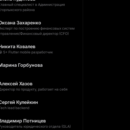
Главный специалист в Администрация
Егорлыкского района
Оксана Захаренко
Эксперт по построению финансовых систем
управления/Финансовый директор (CFO)
Никита Ковалев
😁 5+ Flutter mobile разработчик
Марина Горбунова
Алексей Хазов
Директор по продукту, работает на себя
Сергей Кулейкин
Tech lead backend
Владимир Потницев
Руководитель юридического отдела (GLA)