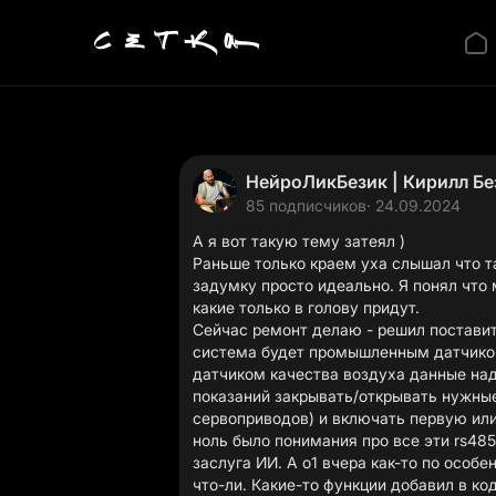
НейроЛикБезик | Кирилл Бе
85 подписчиков
· 24.09.2024
А я вот такую тему затеял )
Раньше только краем уха слышал что т
задумку просто идеально. Я понял что
какие только в голову придут.
Сейчас ремонт делаю - решил постави
система будет промышленным датчиком
датчиком качества воздуха данные над
показаний закрывать/открывать нужны
сервоприводов) и включать первую или
ноль было понимания про все эти rs485
заслуга ИИ. А о1 вчера как-то по особ
что-ли. Какие-то функции добавил в ко