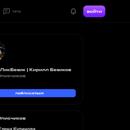
войти
чаты
ЛикБезик | Кирилл Безиков
дписчиков
подписаться
дписчиков
Елена Кудинова