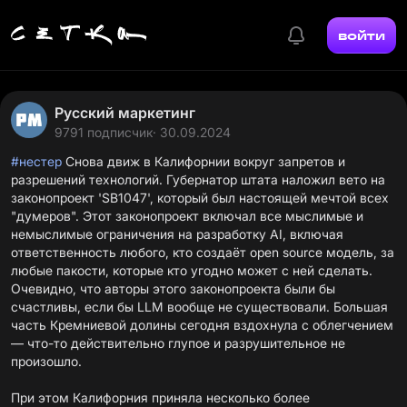
войти
Русский маркетинг
9791 подписчик
· 30.09.2024
#нестер
Снова движ в Калифорнии вокруг запретов и
разрешений технологий. Губернатор штата
наложил вето
на
законопроект 'SB1047', который был настоящей мечтой всех
"думеров". Этот законопроект включал все мыслимые и
немыслимые ограничения на разработку AI, включая
ответственность любого, кто создаёт open source модель, за
любые пакости, которые кто угодно может с ней сделать.
Очевидно, что авторы этого законопроекта были бы
счастливы, если бы LLM вообще не существовали. Большая
часть Кремниевой долины сегодня вздохнула с облегчением
— что-то действительно глупое и разрушительное не
произошло.
При этом Калифорния
приняла
несколько более