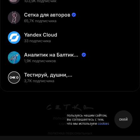
103,9K подписчик
Сетка для авторов
65,7K подписчика
Yandex Cloud
33 подписчика
Аналитик на Балтике |
Неверов Станислав
1,9K подписчиков
Тестируй, душни,
наслаждайся
3,7K подписчика
пользуясь нашим сайтом,
пользовательское
окей
вы соглашаетесь с тем,
что мы используем
cookies
соглашение
политика персональных
данных