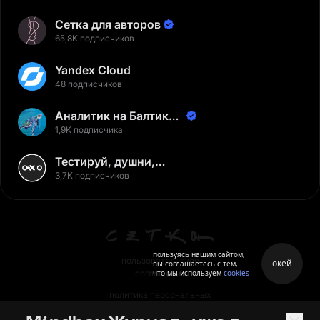
Сетка для авторов
65,8K подписчиков
Yandex Cloud
48 подписчиков
Аналитик на Балтике |
Неверов Станислав
1,9K подписчика
Тестируй, душни,
наслаждайся
3,7K подписчиков
пользуясь нашим сайтом,
пользовательское
окей
вы соглашаетесь с тем,
что мы используем
cookies
соглашение
политика персональных
данных