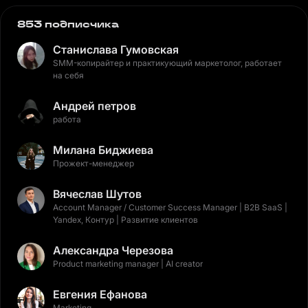
853 подписчика
Станислава Гумовская
SMM-копирайтер и практикующий маркетолог, работает
на себя
Андрей петров
работа
Милана Биджиева
Прожект-менеджер
Вячеслав Шутов
Account Manager / Customer Success Manager | B2B SaaS |
Yandex, Контур | Развитие клиентов
Александра Черезова
Product marketing manager | AI creator
Евгения Ефанова
Marketing