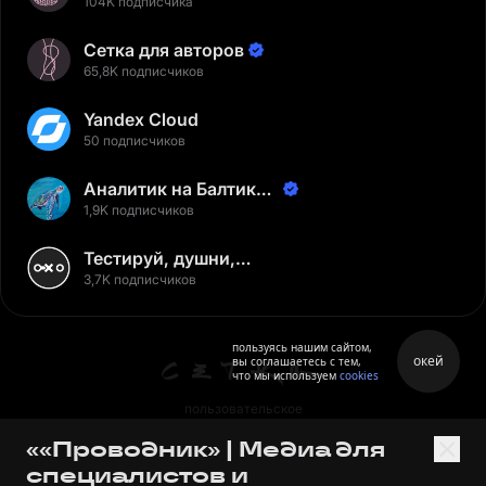
104K подписчика
Сетка для авторов
65,8K подписчиков
Yandex Cloud
50 подписчиков
Аналитик на Балтике |
Неверов Станислав
1,9K подписчиков
Тестируй, душни,
наслаждайся
3,7K подписчиков
пользуясь нашим сайтом,
окей
вы соглашаетесь с тем,
что мы используем
cookies
пользовательское
соглашение
««Проводник» | Медиа для
политика персональных
специалистов и
данных