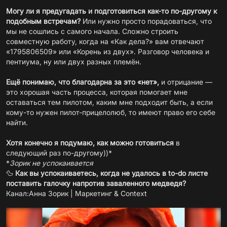
Могу ли я предугадать и подготовиться как-то по-другому к
подобным встречам?
Или нужно просто порадоваться, что
мы не сошлись с самого начала. Сложно строить
совместную работу, когда на «Как дела?» вам отвечают
«1795806509» или «Корень из двух». Разговор человека и
пентиума, ну или двух разных племён.
Ещё понимаю, что благодарна за это «нет»,
и отрицание —
это хорошая часть процесса, которая помогает мне
оставаться тем пилотом, каким мне подходит быть, а если
кому-то нужен пилот-прицелолюб, то имеют право его себе
найти.
Хотя конечно я подумаю, как можно готовиться
в
следующий раз по-другому))*
*
Зорик не успокаивается
🦆
Как вы успокаиваетесь, когда не удалось в to-do листе
поставить галочку напротив заваленного медведя?
Канал:
Анна Зорик | Маркетинг & Context