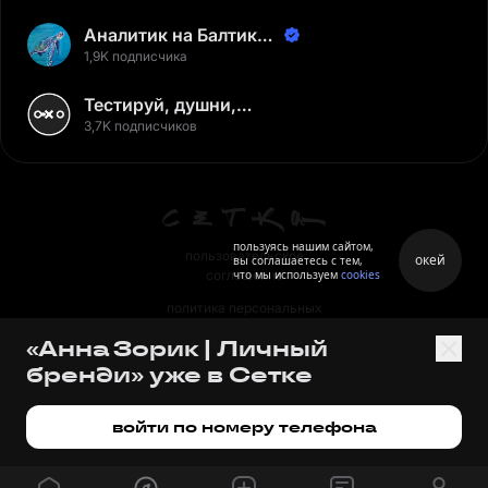
Аналитик на Балтике |
Неверов Станислав
1,9K подписчика
Тестируй, душни,
наслаждайся
3,7K подписчиков
пользуясь нашим сайтом,
пользовательское
окей
вы соглашаетесь с тем,
что мы используем
cookies
соглашение
политика персональных
данных
«Анна Зорик | Личный
правила
бренди» уже в Сетке
правила применения
рекомендательных технологий
войти по номеру телефона