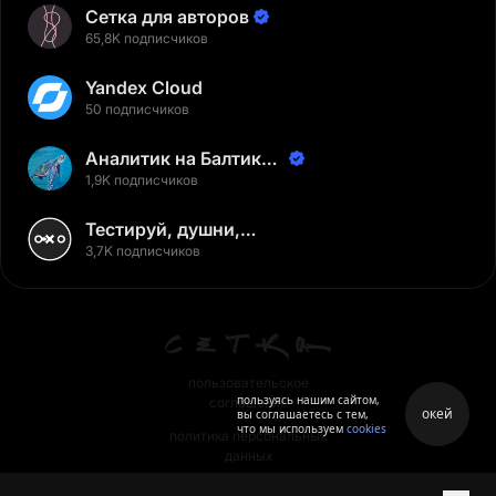
Сетка для авторов
65,8K подписчиков
Yandex Cloud
50 подписчиков
Аналитик на Балтике |
Неверов Станислав
1,9K подписчиков
Тестируй, душни,
наслаждайся
3,7K подписчиков
пользовательское
пользуясь нашим сайтом,
соглашение
окей
вы соглашаетесь с тем,
что мы используем
cookies
политика персональных
данных
правила