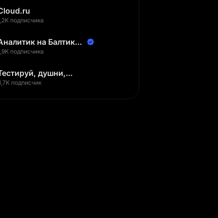
Cloud.ru
1,2K подписчика
Аналитик на Балтике |
Неверов Станислав
1,9K подписчика
Тестируй, душни,
наслаждайся
3,7K подписчик