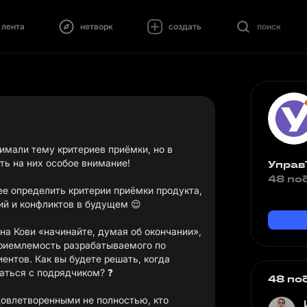
лента
нетворк
создать
поиск
имали тему критериев приёмки, но в
ть на них особое внимание!
Управ
48 по
ее определить критерии приёмки продукта,
ий и конфликтов в будущем 😌
на Кови «начинайте, думая об окончании»,
приемлемость разрабатываемого по
иентов. Как вы будете решать, когда
аться с подрядчиком? ❓
48 по
довлетворенными не полностью, кто