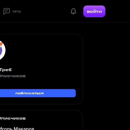
войти
чаты
Треб
дписчиков
подписаться
дписчиков
Игорь Макаров