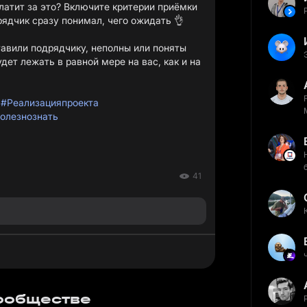
платит за это? Включите критерии приёмки
рядчик сразу понимал, чего ожидать 👌
тавили подрядчику, неполны или поняты
дет лежать в равной мере на вас, как и на
#Реализацияпроекта
олезнознать
41
сообществе