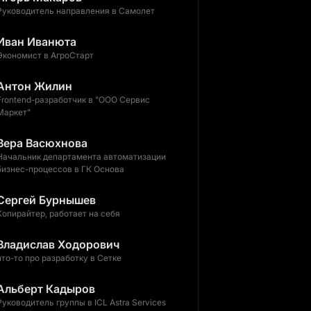
Руководитель направления в Самолет
Иван Иванюта
Экономист в АгроСтарт
Антон Жилин
Frontend-разработчик в "ООО Сервис
Маркет"
Вера Васюхнова
Начальник департамента автоматизации
бизнес-процессов в ГК Основа
Сергей Бурнышев
Копирайтер, работает на себя
Владислав Ходорович
что-то про разработку в Сетке
Альберт Кадыров
Руководитель группы в ICL Astra Services