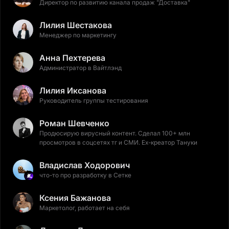
Директор по развитию канала продаж "Доставка"
Лилия Шестакова
Менеджер по маркетингу
Анна Пехтерева
Администратор в Вайтлэнд
Лилия Иксанова
Руководитель группы тестирования
Роман Шевченко
Продюсирую вирусный контент. Сделал 100+ млн
просмотров в соцсетях тг и СМИ. Ex-креатор Тануки
Владислав Ходорович
что-то про разработку в Сетке
Ксения Бажанова
Маркетолог, работает на себя