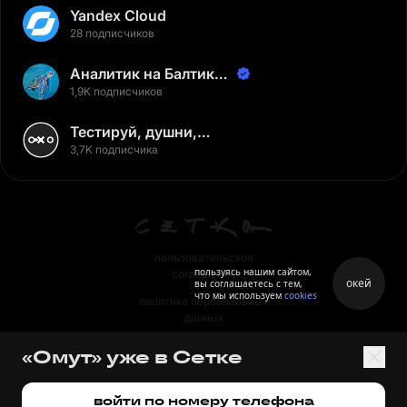
Yandex Cloud
28 подписчиков
Аналитик на Балтике |
Неверов Станислав
1,9K подписчиков
Тестируй, душни,
наслаждайся
3,7K подписчика
пользовательское
пользуясь нашим сайтом,
соглашение
окей
вы соглашаетесь с тем,
что мы используем
cookies
политика персональных
данных
правила
«Омут» уже в Сетке
правила применения
рекомендательных технологий
войти по номеру телефона