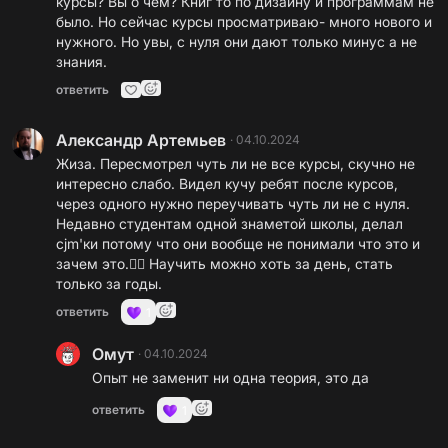
курсы? Вы о чем? Книг то по дизайну и программам не
было. Но сейчас курсы просматриваю- много нового и
нужного. Но увы, с нуля они дают только минус а не
знания.
ответить
Александр Артемьев
·
04.10.2024
Жиза. Пересмотрел чуть ли не все курсы, скучно не
интересно слабо. Видел кучу ребят после курсов,
через одного нужно переучивать чуть ли не с нуля.
Недавно студентам одной знаметой школы, делал
cjm'ки потому что они вообще не понимали что это и
зачем это.😵‍💫 Научить можно хоть за день, стать
только за годы.
ответить
1
Омут
·
04.10.2024
Опыт не заменит ни одна теория, это да
ответить
1