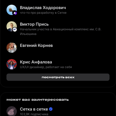
Владислав Ходорович
что-то про разработку в Сетке
Виктор Прись
Начальник участка в Авиационный комплекс им. С.В.
Ильюшина
Евгений Корнев
Крис Анфалова
UX/UI-дизайнер, работает на себя
посмотреть всех
может вас заинтересовать
Сетка в сетке
103,9K подписчика