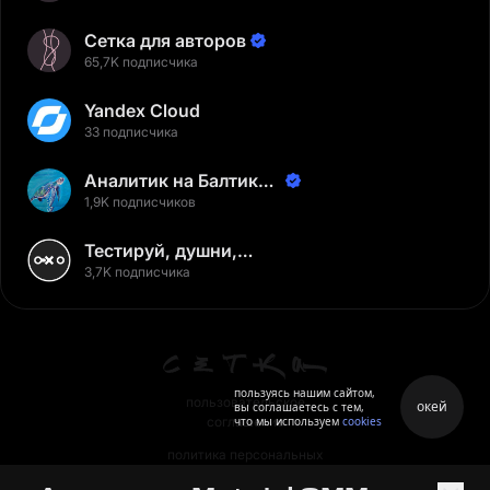
Сетка для авторов
65,7K подписчика
Yandex Cloud
33 подписчика
Аналитик на Балтике |
Неверов Станислав
1,9K подписчиков
Тестируй, душни,
наслаждайся
3,7K подписчика
пользуясь нашим сайтом,
пользовательское
окей
вы соглашаетесь с тем,
что мы используем
cookies
соглашение
политика персональных
данных