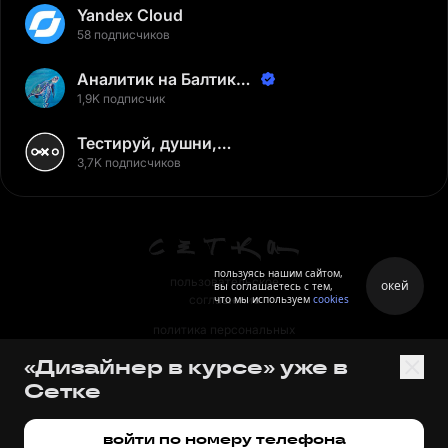
Yandex Cloud
58 подписчиков
Аналитик на Балтике |
Неверов Станислав
1,9K подписчик
Тестируй, душни,
наслаждайся
3,7K подписчиков
пользуясь нашим сайтом,
пользовательское
окей
вы соглашаетесь с тем,
что мы используем
cookies
соглашение
политика персональных
данных
«Дизайнер в курсе» уже в
правила
Сетке
правила применения
рекомендательных технологий
войти по номеру телефона