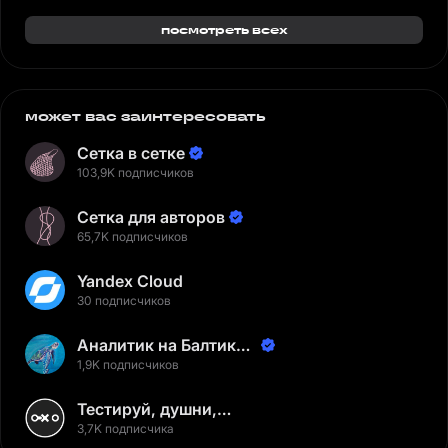
посмотреть всех
может вас заинтересовать
Сетка в сетке
103,9K подписчиков
Сетка для авторов
65,7K подписчиков
Yandex Cloud
30 подписчиков
Аналитик на Балтике |
Неверов Станислав
1,9K подписчиков
Тестируй, душни,
наслаждайся
3,7K подписчика