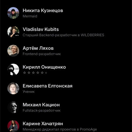
Никита Кузнецов
Mermaid
Vladislav Kubits
Старший Backend-разработчик в WILDBERRIES
Артём Ляхов
Frontend-разработчик
Кирилл Онищенко
☆ ☆ ☆ ☆ ☆ ⭐️
Елисавета Елтонская
Ученик
Михаил Кацион
Fullstack-разработчик
Карине Хачатрян
Менеджер диджитал проектов в PromoAge