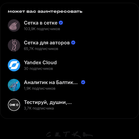
может вас заинтересовать
Сетка в сетке
103,9K подписчиков
Сетка для авторов
65,7K подписчиков
Yandex Cloud
30 подписчиков
Аналитик на Балтике |
Неверов Станислав
1,9K подписчиков
Тестируй, душни,
наслаждайся
3,7K подписчика