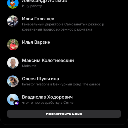
Александр Астахов
Ищу работу
Илья Голышев
Генеральный директор в Самозанятый режисс р
креативный продюсер режисс р монтажа
Илья Варзин
Максим Колотиевский
MaksimK
Олеся Шульгина
Investor relations в Венчурный фонд The garage
Владислав Ходорович
что-то про разработку в Сетке
посмотреть всех