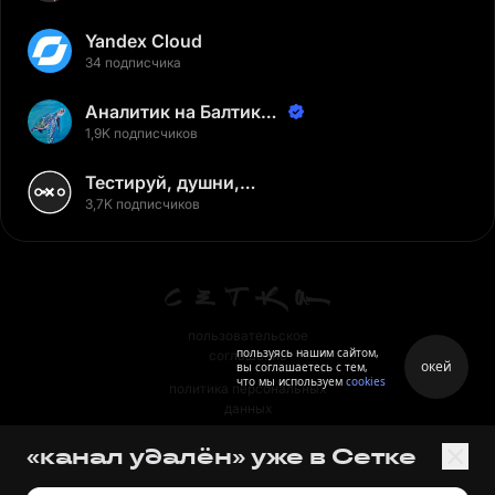
Yandex Cloud
34 подписчика
Аналитик на Балтике |
Неверов Станислав
1,9K подписчиков
Тестируй, душни,
наслаждайся
3,7K подписчиков
пользовательское
пользуясь нашим сайтом,
соглашение
окей
вы соглашаетесь с тем,
что мы используем
cookies
политика персональных
данных
правила
«канал удалён» уже в Сетке
правила применения
рекомендательных технологий