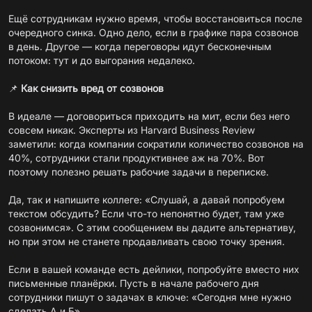
Ещё сотрудникам нужно время, чтобы восстановиться после
очередного синка. Одно дело, если в графике пара созвонов
в день. Другое — когда переговоры идут бесконечным
потоком: тут и до выгорания недалеко.
📌
Как снизить вред от созвонов
В идеале —
договориться
приходить
на мит, если без него
совсем никак. Эксперты из Harvard Business Review
заметили: когда компании сократили количество созвонов на
40%, сотрудники стали продуктивнее аж на 70%. Вот
поэтому полезно решать рабочие задачи в переписке.
Да, так и напишите коллеге: «Слушай, а давай попробуем
текстом обсудить? Если что-то непонятно будет, там уже
созвонимся». С этим сообщением вы дадите альтернативу,
но при этом не станете продавливать свою точку зрения.
Если в вашей команде есть дейлики, попробуйте вместо них
письменные планёрки. Пусть в начале рабочего дня
сотрудники пишут о задачах в ключе: «Сегодня мне нужно
сделать А и Б».