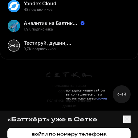
Yandex Cloud
48 подписчиков
Аналитик на Балтике |
Неверов Станислав
1,9K подписчика
Тестируй, душни,
наслаждайся
3,7K подписчиков
пользовательское
пользуясь нашим сайтом,
соглашение
окей
вы соглашаетесь с тем,
что мы используем
cookies
политика персональных
данных
правила
«Баттхёрт» уже в Сетке
правила применения
рекомендательных технологий
войти по номеру телефона