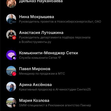
Дильназ Науканбаева
Нина Мокрышева
Руководитель проектов в Новосибирскэнергосбыт, ОАО
Анастасия Лутошкина
Руководитель департамента подбора персонала
в ВсеИнструменты.ру
Комьюнити-Менеджер Сетки
Служба комьюнити Сетки 💜
Павел Миронов
Менеджер по продажам в МТС
Арина Аксёнова
Креативный продюсер в AI-киностудии Синтез25
Мария Козлова
SMM-специалист в Рекламное агентство Пикчер