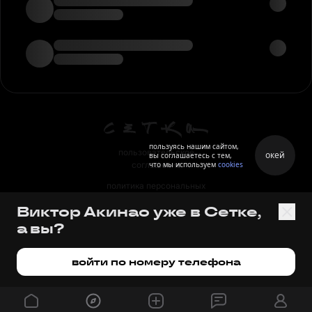
пользуясь нашим сайтом,
пользовательское
окей
вы соглашаетесь с тем,
что мы используем
cookies
соглашение
политика персональных
данных
Виктор Акинао уже в Сетке,
правила
а вы?
правила применения
рекомендательных технологий
войти по номеру телефона