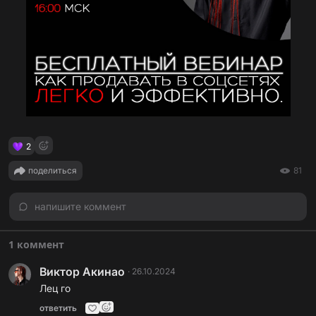
2
поделиться
81
напишите коммент
1 коммент
Виктор Акинао
·
26.10.2024
Лец го
ответить