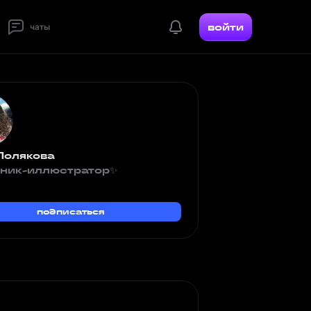
войти
чаты
Полякова
ник-иллюстратор✨
подписаться