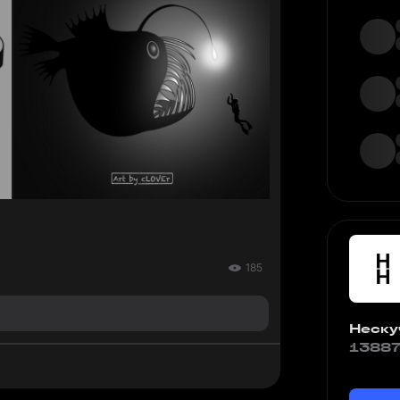
185
Неску
13887