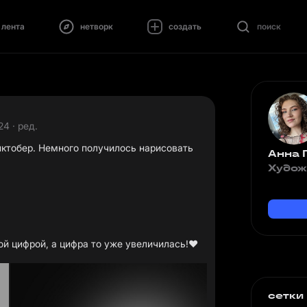
лента
нетворк
создать
поиск
24 · ред.
инктобер. Немного получилось нарисовать
Анна 
Худож
ой цифрой, а цифра то уже увеличилась!❤️
сетки