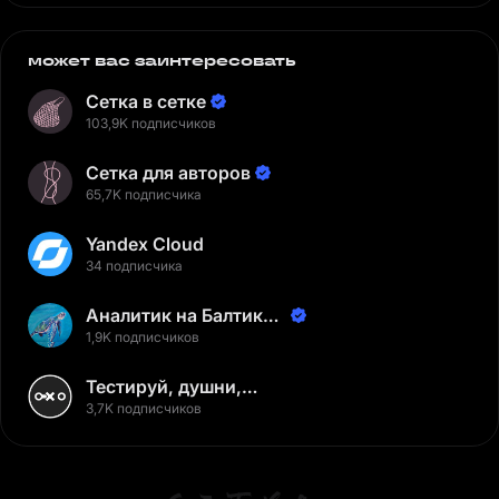
может вас заинтересовать
Сетка в сетке
103,9K подписчиков
Сетка для авторов
65,7K подписчика
Yandex Cloud
34 подписчика
Аналитик на Балтике |
Неверов Станислав
1,9K подписчиков
Тестируй, душни,
наслаждайся
3,7K подписчиков