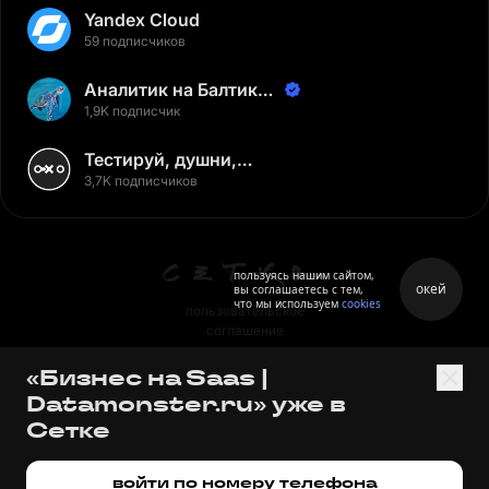
Yandex Cloud
59 подписчиков
Аналитик на Балтике |
Неверов Станислав
1,9K подписчик
Тестируй, душни,
наслаждайся
3,7K подписчиков
пользуясь нашим сайтом,
окей
вы соглашаетесь с тем,
что мы используем
cookies
пользовательское
соглашение
политика персональных
«Бизнес на Saas |
данных
Datamonster.ru» уже в
правила
Сетке
правила применения
рекомендательных технологий
войти по номеру телефона