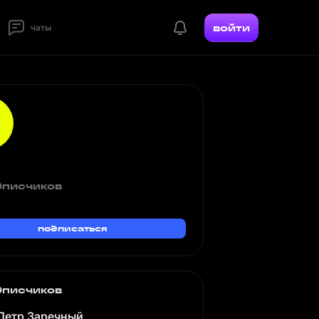
войти
чаты
дписчиков
подписаться
дписчиков
Петр Заречный