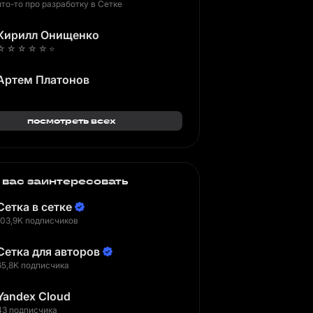
что-то про разработку в Сетке
Кирилл Онищенко
☆ ☆ ☆ ☆ ☆ ⭐️
Артем Платонов
посмотреть всех
 вас заинтересовать
Сетка в сетке
103,9K подписчиков
Сетка для авторов
65,8K подписчика
Yandex Cloud
43 подписчика