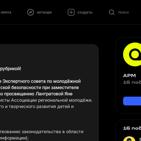
лента
нетворк
создать
поиск
рубрикой!
АРМ
е Экспертного совета по молодёжной
16 по
тской безопасности при заместителе
по просвещению Лантратовой Яне
го и творческого развития детей и
16 по
твованию законодательства в области
 информации);