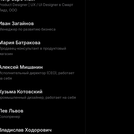
Product Designer | UX / UI Designer в Смарт
Лидз, ООО
Иван Загайнов
Менеджер по развитию бизнеса
Мария Батракова
Продавец-консультант в продуктовый
магазин
Алексей Мишанин
Исполнительный директор (CEO), работает
на себя
Кузьма Котовский
промышленный дизайнер, работает на себя
Лев Львов
Солопренер
Владислав Ходорович