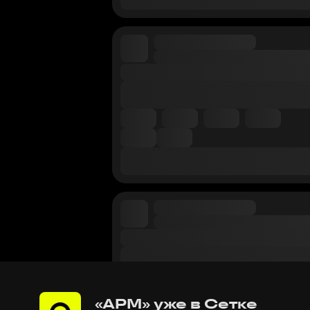
«АРМ» уже в Сетке