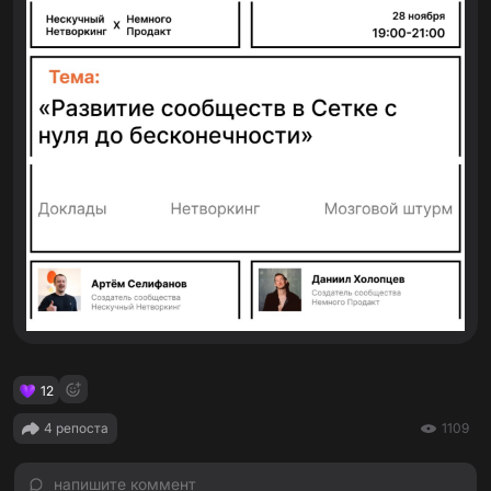
12
4 репоста
1109
напишите коммент