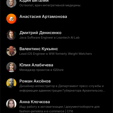
Юдин Виталий
Остеопат, врач интегративной медицины
Анастасия Артамонова
Дмитрий Денисенко
Java Software Engineer в Leantech AI Lab
Валентинс Кукьянс
Lead iOS Engineer в WW formerly Weight Watchers
Юлия Алабичева
Менеджер проектов в IQStore
Роман Аксёнов
Дизайнер-иллюстратор в Департамент пресс-службы и
информации администрации Губернатора Архангельской
области и Правительства Архангельской области
Анна Клочкова
Ищу работу в автоматизации / документообороте для
fashion-ритейла и e-commerce | СПб