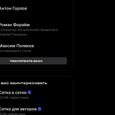
Антон Горлов
Роман Форайм
Сонграйтер, Музыкальный продюсер в
Форайм Продакшн
Максим Поляков
Тестировщик в Сетка
посмотреть всех
 вас заинтересовать
Сетка в сетке
103,9K подписчиков
Сетка для авторов
65,8K подписчика