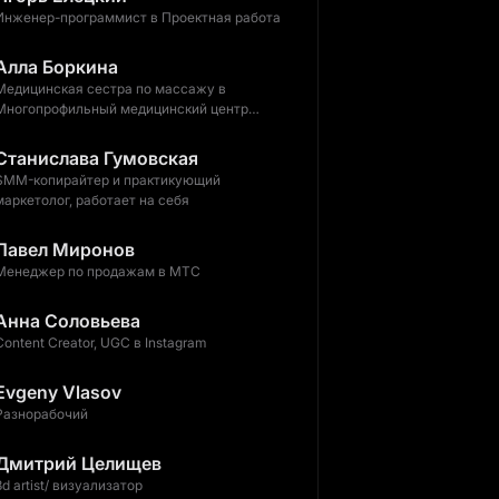
Инженер-программист в Проектная работа
Алла Боркина
Медицинская сестра по массажу в
Многопрофильный медицинский центр
Новое Поколение
Станислава Гумовская
SMM-копирайтер и практикующий
маркетолог, работает на себя
Павел Миронов
Менеджер по продажам в МТС
Анна Соловьева
Content Creator, UGC в Instagram
Evgeny Vlasov
Разнорабочий
Дмитрий Целищев
3d artist/ визуализатор