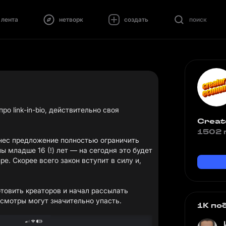
лента
нетворк
создать
поиск
ро link-in-bio
, действительно своя
Creat
1502 
нес предложение полностью ограничить
 младше 16 (!) лет — на сегодня это будет
е. Скорее всего закон вступит в силу и,
товить креаторов и начал рассылать
смотры могут значительно упасть.
1K по