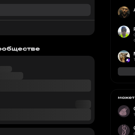
сообществе
может