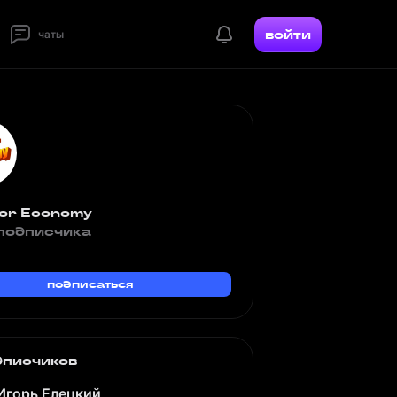
войти
чаты
or Economy
подписчика
подписаться
дписчиков
Игорь Елецкий