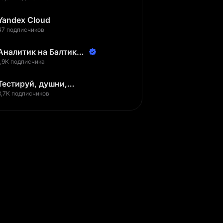
Yandex Cloud
47 подписчиков
Аналитик на Балтике |
Неверов Станислав
1,9K подписчика
Тестируй, душни,
наслаждайся
3,7K подписчиков