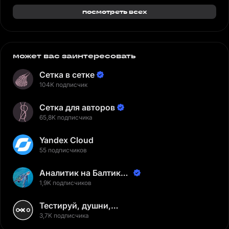
посмотреть всех
может вас заинтересовать
Сетка в сетке
104K подписчик
Сетка для авторов
65,8K подписчика
Yandex Cloud
55 подписчиков
Аналитик на Балтике |
Неверов Станислав
1,9K подписчиков
Тестируй, душни,
наслаждайся
3,7K подписчика