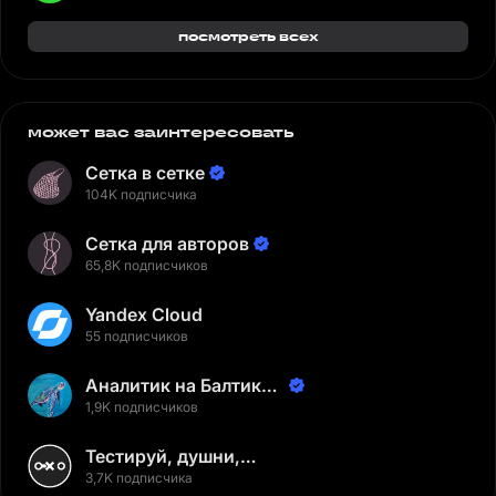
посмотреть всех
может вас заинтересовать
Сетка в сетке
104K подписчика
Сетка для авторов
65,8K подписчиков
Yandex Cloud
55 подписчиков
Аналитик на Балтике |
Неверов Станислав
1,9K подписчиков
Тестируй, душни,
наслаждайся
3,7K подписчика