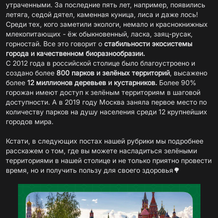
утраченными. За последние пять лет, например, появились
летяга, седой дятел, каменная куница, лиса и даже лось!
Среди тех, кого заметили экологи, немало и краснокнижных
млекопитающих - ёж обыкновенный, ласка, заяц-русак,
горностай. Все это говорит о
стабильности экосистемы
города и качественном биоразнообразии.
С 2012 года в российской столице было благоустроено и
создано более
800 парков и зелёных территорий
, высажено
более
12 миллионов деревьев и кустарников.
Более 90%
горожан имеют доступ к зелёным территориям в шаговой
доступности. А в 2019 году Москва заняла первое место по
количеству парков на душу населения среди 12 крупнейших
городов мира.
Кстати, в следующих постах нашей рубрики мы подробнее
расскажем о том, где вы можете насладиться зелёными
территориями в нашей столице и не только приятно провести
время, но и получить пользу для своего здоровья🌳