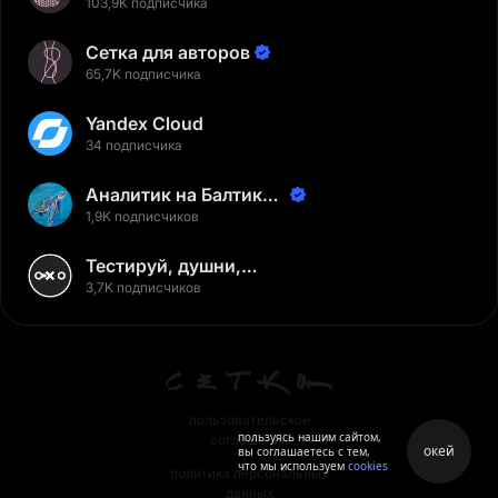
103,9K подписчика
Сетка для авторов
65,7K подписчика
Yandex Cloud
34 подписчика
Аналитик на Балтике |
Неверов Станислав
1,9K подписчиков
Тестируй, душни,
наслаждайся
3,7K подписчиков
пользовательское
пользуясь нашим сайтом,
соглашение
окей
вы соглашаетесь с тем,
что мы используем
cookies
политика персональных
данных