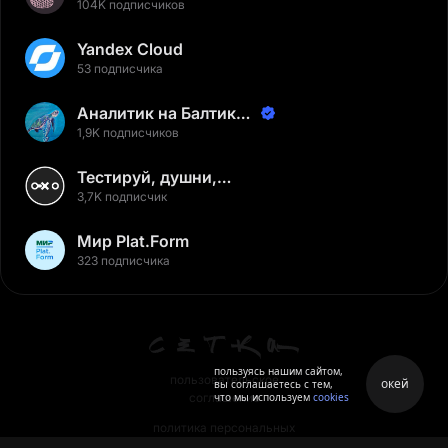
104K подписчиков
Yandex Cloud
53 подписчика
Аналитик на Балтике |
Неверов Станислав
1,9K подписчиков
Тестируй, душни,
наслаждайся
3,7K подписчик
Мир Plat.Form
323 подписчика
пользуясь нашим сайтом,
пользовательское
окей
вы соглашаетесь с тем,
что мы используем
cookies
соглашение
политика персональных
данных