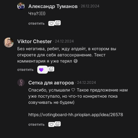
Александр Туманов
·
26.12.2024
Что?:))))
ответить
Viktor Chester
·
24.12.2024
Без негатива, ребят, жду апдейт, в котором вы
откроете для себя автосохранение. Текст
комментария я уже терял 😅
ответить
1
Сетка для авторов
·
24.12.2024
Спасибо, услышали 🤍 Такое предложение нам
уже поступало, но что-то конкретное пока
озвучивать не будем)
https://votingboard-hh.prioplan.app/idea/26578
ответить