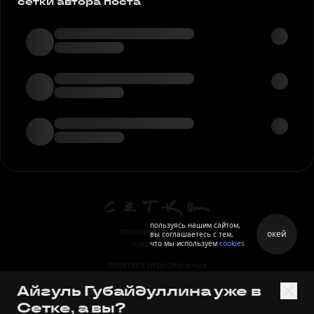
сетки автора поста
пользуясь нашим сайтом,
пользовательское
окей
вы соглашаетесь с тем,
что мы используем
cookies
соглашение
политика персональных
данных
Айгуль Губайдуллина уже в
правила
Сетке, а вы?