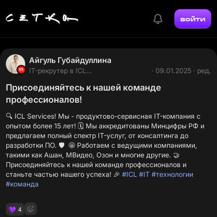
войти
Айгуль Губайдуллина
IT-рекрутер в ICL
· 09.01.2025 · ред.
@Aigul_Gubaydullina
Присоединяйтесь к нашей команде
профессионалов!
🔍 ICL Services! Мы - продуктово-сервисная IT-компания с
опытом более 15 лет! 🗓️ Мы аккредитованы Минцифры РФ и
предлагаем полный спектр IT-услуг, от консалтинга до
разработки ПО. 🛡️ 🤩 Работаем с ведущими компаниями,
такими как Ашан, МВидео, Озон и многие другие. 🤝
Присоединяйтесь к нашей команде профессионалов и
станьте частью нашего успеха! 🎉
#ICL
#IT
#технологии
#команда
4