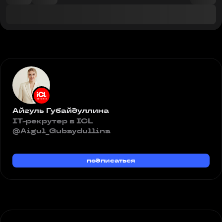
Айгуль Губайдуллина
IT-рекрутер в ICL
@Aigul_Gubaydullina
подписаться