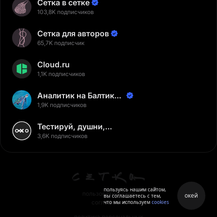
Сетка в сетке
103,8K подписчиков
Сетка для авторов
65,7K подписчик
Cloud.ru
1,1K подписчиков
Аналитик на Балтике |
Неверов Станислав
1,9K подписчиков
Тестируй, душни,
наслаждайся
3,6K подписчиков
пользуясь нашим сайтом,
пользовательское
окей
вы соглашаетесь с тем,
что мы используем
cookies
соглашение
политика персональных