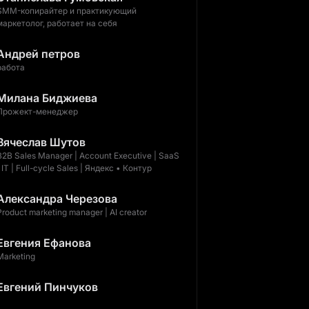
SMM-копирайтер и практикующий
маркетолог, работает на себя
Андрей петров
работа
Милана Биджиева
Прожект-менеджер
Вячеслав Шутов
B2B Sales Manager | Account Executive | SaaS
| IT | Full-cycle Sales | Яндекс • Контур
Александра Черезова
Product marketing manager | AI creator
Евгения Ефанова
Marketing
Евгений Пинчуков