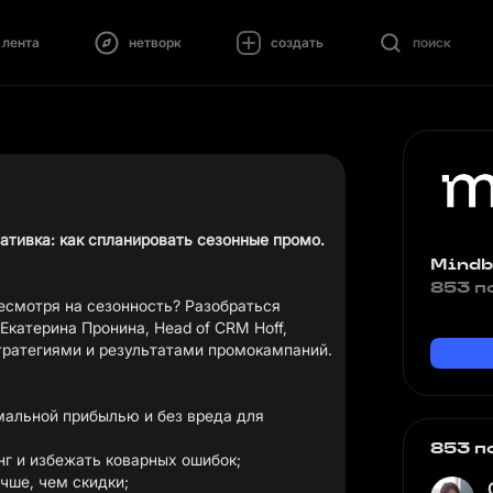
лента
нетворк
создать
поиск
ативка: как спланировать сезонные промо.
Mindb
853 п
есмотря на сезонность? Разобраться
Екатерина Пронина, Head of CRM Hoff,
ратегиями и результатами промокампаний.
имальной прибылью и без вреда для
853 п
г и избежать коварных ошибок;
чше, чем скидки;