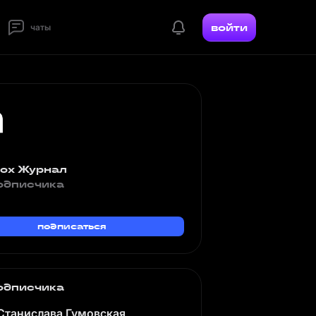
войти
чаты
ox Журнал
одписчика
подписаться
одписчика
Станислава Гумовская