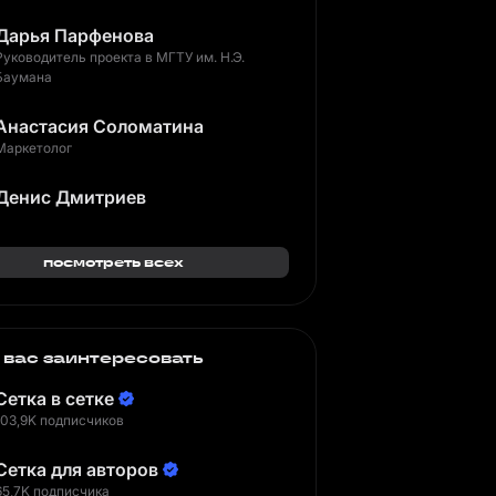
Дарья Парфенова
Руководитель проекта в МГТУ им. Н.Э.
Баумана
Анастасия Соломатина
Маркетолог
Денис Дмитриев
посмотреть всех
 вас заинтересовать
Сетка в сетке
103,9K подписчиков
Сетка для авторов
65,7K подписчика