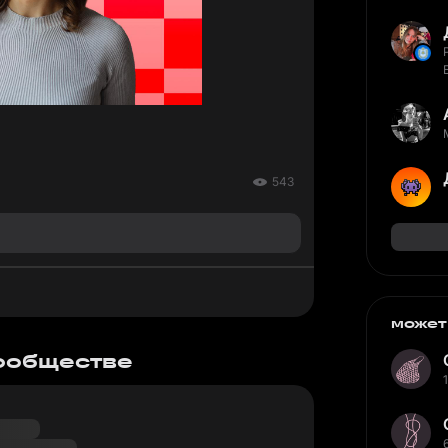
543
может
сообществе