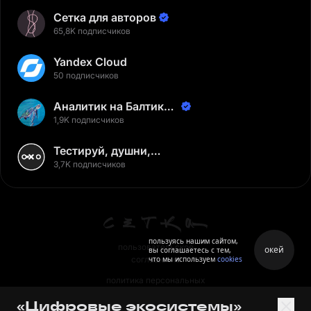
Сетка для авторов
65,8K подписчиков
Yandex Cloud
50 подписчиков
Аналитик на Балтике |
Неверов Станислав
1,9K подписчиков
Тестируй, душни,
наслаждайся
3,7K подписчиков
пользуясь нашим сайтом,
пользовательское
окей
вы соглашаетесь с тем,
что мы используем
cookies
соглашение
политика персональных
данных
«Цифровые экосистемы»