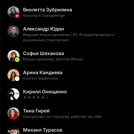
Виолетта Зубрилина
Креатор в Changellenge
Александр Юдин
Ведущий моушн-дизайнер | 3D, AI-видеопродакшн и
визуальный сторителлинг
Софья Шеханова
Моушн-дизайнер, Золотое Яблоко
Арина Кандиева
Контент маркетолог
Кирилл Онищенко
☆ ☆ ☆ ☆ ☆ ⭐️
Тина Гирей
Консультант по стратегии, работает на себя
Михаил Турасов