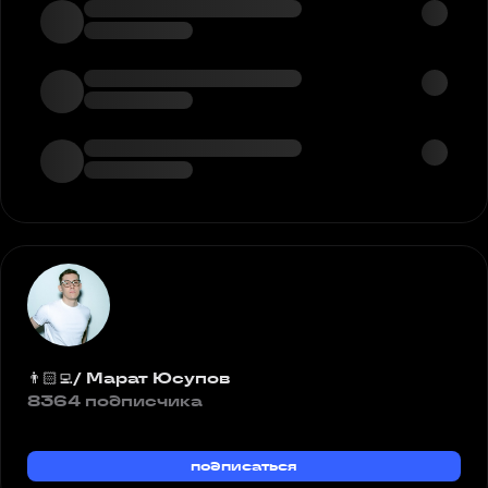
👨🏻‍💻/ Марат Юсупов
8364 подписчика
подписаться