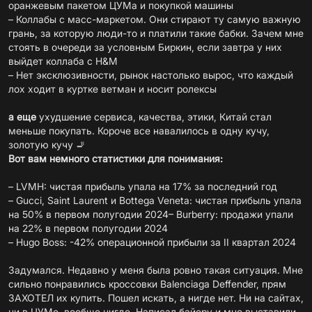
оранжевым пакетом ЦУМа и покупкой машины
– Коллабы с масс-маркетом. Они стирают ту самую важную
грань, за которую люди-то и платили такие бабки. Зачем мне
стоять в очереди за условным Биркин, если завтра у них
выйдет коллаба с H&M
– Нет эксклюзивности, рынок настолько вырос, что каждый
лох ходит в куртке ветман и носит ролексы
а еще
ухудшение сервиса, качества, этики, Китай стал
меньше покупать. Короче все навалилось в одну кучу,
Вот вам немного статистики для понимания:
– LVMH: чистая прибыль упала на 17% за последний год
– Gucci, Saint Laurent и Bottega Veneta: чистая прибыль упала
на 50% в первом полугодии 2024– Burberry: продажи упали
на 22% в первом полугодии 2024
– Hugo Boss: -42% операционной прибыли за II квартал 2024
Задумался. Недавно у меня была ровно такая ситуация. Мне
сильно понравились кроссовки Balenciaga Deffender, прям
ЗАХОТЕЛ их купить. Пошел искать, а нигде нет. Ни на сайтах,
ни в ЦУМе, вообще нигде. Написал байеру и мне выставили